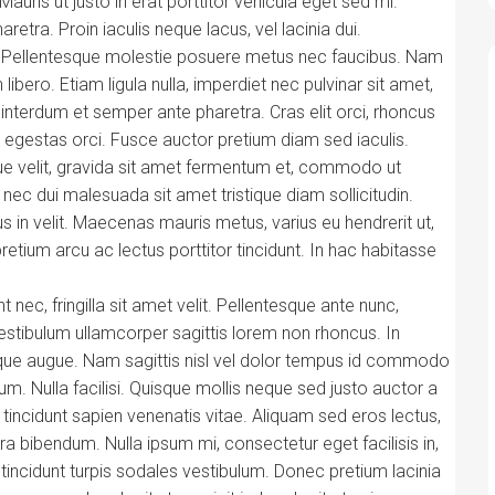
auris ut justo in erat porttitor vehicula eget sed mi.
etra. Proin iaculis neque lacus, vel lacinia dui.
c. Pellentesque molestie posuere metus nec faucibus. Nam
bero. Etiam ligula nulla, imperdiet nec pulvinar sit amet,
nterdum et semper ante pharetra. Cras elit orci, rhoncus
at egestas orci. Fusce auctor pretium diam sed iaculis.
que velit, gravida sit amet fermentum et, commodo ut
nec dui malesuada sit amet tristique diam sollicitudin.
us in velit. Maecenas mauris metus, varius eu hendrerit ut,
tium arcu ac lectus porttitor tincidunt. In hac habitasse
t nec, fringilla sit amet velit. Pellentesque ante nunc,
estibulum ullamcorper sagittis lorem non rhoncus. In
neque augue. Nam sagittis nisl vel dolor tempus id commodo
m. Nulla facilisi. Quisque mollis neque sed justo auctor a
tincidunt sapien venenatis vitae. Aliquam sed eros lectus,
a bibendum. Nulla ipsum mi, consectetur eget facilisis in,
u tincidunt turpis sodales vestibulum. Donec pretium lacinia