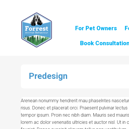
For Pet Owners
F
Book Consultatio
Predesign
Arenean nonummy hendrerit mau phaselntes nascetur rid
risus. Donec et placerat orci. Praesent pulvinar lectus
tempor ipsum. Proin nec nibh diam. Mauris sed mauris la
lorem ac dolor venenatis ultricies et auctor nisl. Ut i