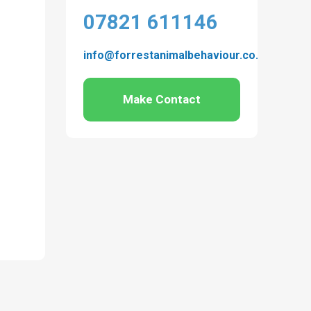
07821 611146
info@forrestanimalbehaviour.co.uk
Make Contact