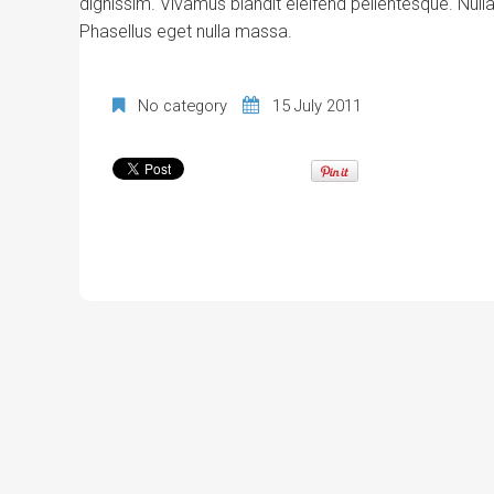
dignissim. Vivamus blandit eleifend pellentesque. Nulla e
Phasellus eget nulla massa.
No category
15 July 2011