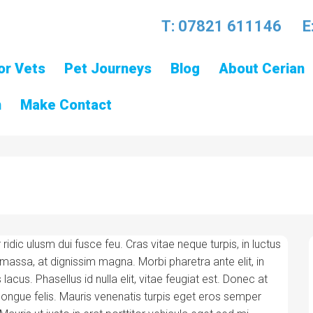
T:
07821 611146
E
or Vets
Pet Journeys
Blog
About Cerian
n
Make Contact
ic ulusm dui fusce feu. Cras vitae neque turpis, in luctus
 massa, at dignissim magna. Morbi pharetra ante elit, in
cus. Phasellus id nulla elit, vitae feugiat est. Donec at
n congue felis. Mauris venenatis turpis eget eros semper