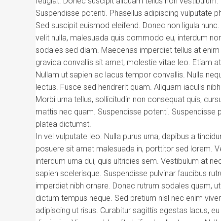
feugiat. Donec suscipit aliquam tellus non vestibulum. M
Suspendisse potenti. Phasellus adipiscing vulputate phar
Sed suscipit euismod eleifend. Donec non ligula nun
velit nulla, malesuada quis commodo eu, interdum non li
sodales sed diam. Maecenas imperdiet tellus at enim i
gravida convallis sit amet, molestie vitae leo. Etiam 
Nullam ut sapien ac lacus tempor convallis. Nulla ne
lectus. Fusce sed hendrerit quam. Aliquam iaculis nibh 
Morbi urna tellus, sollicitudin non consequat quis, curs
mattis nec quam. Suspendisse potenti. Suspendisse pre
platea dictumst.
In vel vulputate leo. Nulla purus urna, dapibus a tincidun
posuere sit amet malesuada in, porttitor sed lorem. V
interdum urna dui, quis ultricies sem. Vestibulum at 
sapien scelerisque. Suspendisse pulvinar faucibus rutru
imperdiet nibh ornare. Donec rutrum sodales quam, ut 
dictum tempus neque. Sed pretium nisl nec enim viverr
adipiscing ut risus. Curabitur sagittis egestas lacus, e